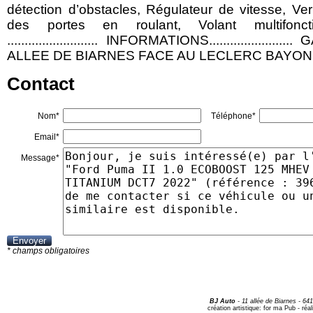
détection d’obstacles, Régulateur de vitesse, Ve
des portes en roulant, Volant multifoncti
.......................... INFORMATIONS................
ALLEE DE BIARNES FACE AU LECLERC BAYO
Contact
Nom*
Téléphone*
Email*
Message*
* champs obligatoires
BJ Auto
-
11 allée de Biarnes
- 64
création artistique:
for ma Pub
- réal