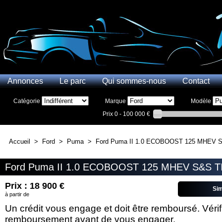
Annonces
Le parc
Qui sommes-nous
Contact
Catégorie
Marque
Modèle
Prix
0 - 100 000 €
Accueil
>
Ford
>
Puma
>
Ford Puma II 1.0 ECOBOOST 125 MHEV 
Ford Puma II 1.0 ECOBOOST 125 MHEV S&S T
Prix : 18 900 €
Si
à partir de
Un crédit vous engage et doit être remboursé. Véri
remboursement avant de vous engager.