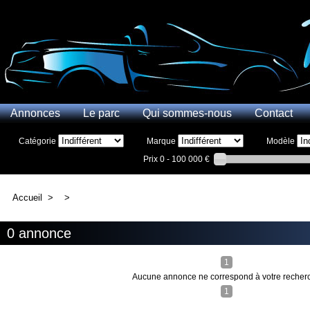
Annonces
Le parc
Qui sommes-nous
Contact
Catégorie
Marque
Modèle
Prix
0 - 100 000 €
Accueil
>
>
0 annonce
1
Aucune annonce ne correspond à votre recher
1