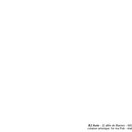
BJ Auto
-
11 allée de Biarnes
- 64
création artistique:
for ma Pub
- réal