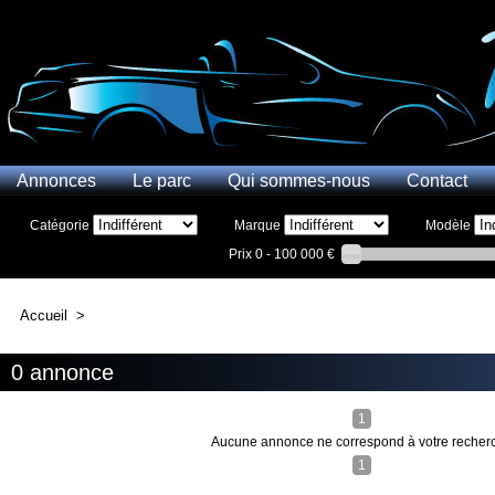
Annonces
Le parc
Qui sommes-nous
Contact
Catégorie
Marque
Modèle
Prix
0 - 100 000 €
Accueil
>
0 annonce
1
Aucune annonce ne correspond à votre recher
1