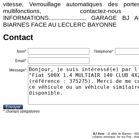
vitesse, Verrouillage automatiques des porte
multifonctions, contactez-nous ........
INFORMATIONS........................ GARAGE
BIARNES FACE AU LECLERC BAYONNE
Contact
Nom*
Téléphone*
Email*
Message*
* champs obligatoires
BJ Auto
-
11 allée de Biarnes
- 64
création artistique:
for ma Pub
- réal