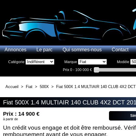
Annonces
Le parc
Qui sommes-nous
Contact
Catégorie
Marque
Modèle
Prix
0 - 100 000 €
Accueil
>
Fiat
>
500X
>
Fiat 500X 1.4 MULTIAIR 140 CLUB 4X2 DCT
Fiat 500X 1.4 MULTIAIR 140 CLUB 4X2 DCT 20
Prix : 14 900 €
Si
à partir de
Un crédit vous engage et doit être remboursé. Véri
remboursement avant de vous engager.