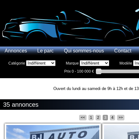
Annonces
Le parc
Qui sommes-nous
Contact
Catégorie
Marque
Modèle
Prix
0 - 100 000 €
Ouvert du lundi au samedi de 9h à 12h et de 13
35 annonces
<<
1
2
3
4
>>