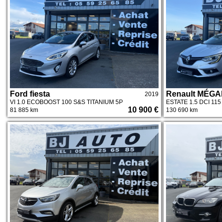
Ford fiesta
Renault MÉGA
2019
VI 1.0 ECOBOOST 100 S&S TITANIUM 5P
ESTATE 1.5 DCI 11
10 900 €
81 885 km
130 690 km