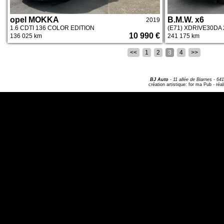
opel MOKKA
B.M.W. x6
2019
1.6 CDTI 136 COLOR EDITION
(E71) XDRIVE30DA
10 990 €
136 025 km
241 175 km
<<
1
2
3
4
>>
BJ Auto
-
11 allée de Biarnes
- 64
création artistique:
for ma Pub
- réal