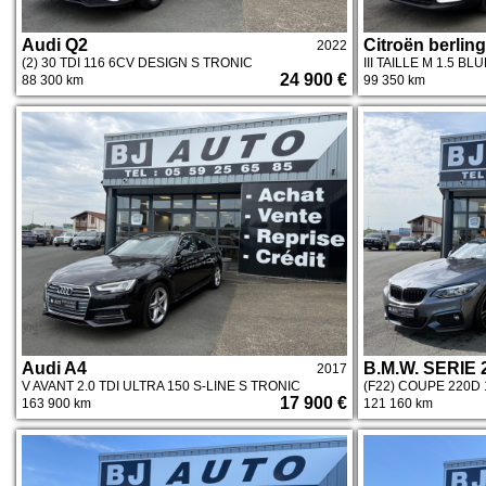
Audi Q2
Citroën berlin
2022
(2) 30 TDI 116 6CV DESIGN S TRONIC
III TAILLE M 1.5 B
24 900 €
88 300 km
99 350 km
Audi A4
B.M.W. SERIE 
2017
V AVANT 2.0 TDI ULTRA 150 S-LINE S TRONIC
(F22) COUPE 220D
17 900 €
163 900 km
121 160 km